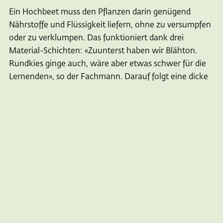
Ein Hochbeet muss den Pflanzen darin genügend
Nährstoffe und Flüssigkeit liefern, ohne zu versumpfen
oder zu verklumpen. Das funktioniert dank drei
Material-Schichten: «Zuunterst haben wir Blähton.
Rundkies ginge auch, wäre aber etwas schwer für die
Lernenden», so der Fachmann. Darauf folgt eine dicke
Schicht «Substrat». Dabei handelt es sich um
reichhaltige Trog-Erde, die Feuchtigkeit speichert und
eine stabile Unterlage bietet. Die Deckschicht bildet
dann die feine und besonders nähstoffhaltige
Kompost-Erde. Darin werden die Lernenden später ihre
Setzlinge und Samen einpflanzen. «Das Hochbeet
bildet so ein kleines Ökosystem, das Gemüse über
lange Zeit versorgen kann. Da das Ganze mit der Zeit
etwas ‘zusammenfällt’, kann man neue Kompost-Erde
nachlegen», so Cédric Steiner. Ihm hat die Arbeit mit
den Kindern gefallen – genau wie das Erstellen der